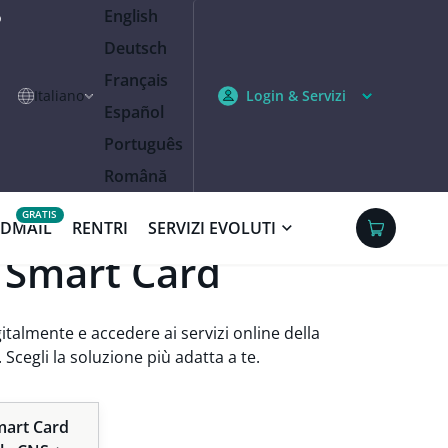
English
o
Deutsch
Français
Italiano
Login & Servizi
Español
Português
Română
IDMAIL
RENTRI
SERVIZI EVOLUTI
u Smart Card
italmente e accedere ai servizi online della
 Scegli la soluzione più adatta a te.
mart Card