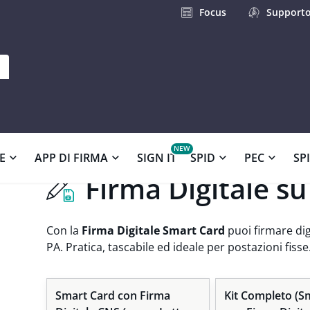
Focus
Support
 Card
E
APP DI FIRMA
SIGN IT
SPID
PEC
SP
Firma Digitale s
Con la
Firma Digitale Smart Card
puoi firmare dig
PA. Pratica, tascabile ed ideale per postazioni fisse.
Smart Card con Firma
Kit Completo (S