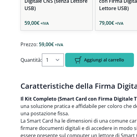
Digitale CNS (senza Lettore
con Firma Digita
USB)
Lettore USB)
59,00
€
79,00
€
+IVA
+IVA
Prezzo:
59,00
€
+IVA
Quantità:
Aggiungi al carrello
Caratteristiche della Firma Digit
Il Kit Completo (Smart Card con Firma Digitale 
una soluzione pratica e affidabile per coloro che d
una postazione fissa.
La Smart Card ha le dimensioni di una comune cart
firmare documenti digitali e di accedere in modo s
essere presente sul computer un lettore di Smart 