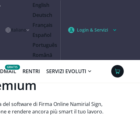
English
o
Deutsch
Français
Italiano
Login & Servizi
Español
Português
Română
IDMAIL
RENTRI
SERVIZI EVOLUTI
remium
a del software di Firma Online Namirial Sign,
ione e rendere ancora più smart il tuo lavoro.