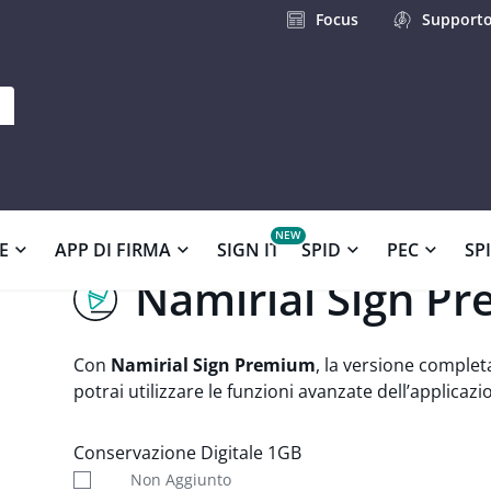
Focus
Support
E
APP DI FIRMA
SIGN IT
SPID
PEC
SP
Namirial Sign P
Con
Namirial Sign Premium
, la versione complet
potrai utilizzare le funzioni avanzate dell’applicaz
Conservazione Digitale 1GB
Non Aggiunto